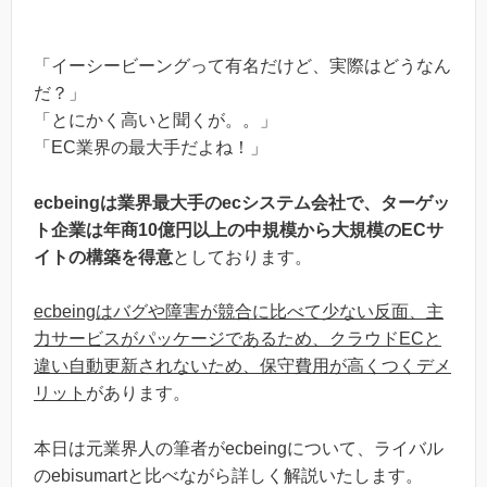
「イーシービーングって有名だけど、実際はどうなん
だ？」
「とにかく高いと聞くが。。」
「EC業界の最大手だよね！」
ecbeingは業界最大手のecシステム会社で、ターゲッ
ト企業は年商10億円以上の中規模から大規模のECサ
イトの構築を得意
としております。
ecbeingはバグや障害が競合に比べて少ない反面、主
力サービスがパッケージであるため、クラウドECと
違い自動更新されないため、保守費用が高くつくデメ
リット
があります。
本日は元業界人の筆者がecbeingについて、ライバル
のebisumartと比べながら詳しく解説いたします。