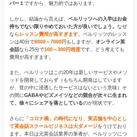
バー１
ですから、魅力的ではあります。
しかし、結論から言えば、
ベルリッツへの入学はお金
持ちでない限りやめておいた方が良いでしょう。
なぜ
なら
レッスン費用が高すぎます
。ベルリッツのレッス
ンは40分で
6000～7000円
もしますが、
オンライン英
会話
なら25分で
100～300円程度
です。どう考えても
費用が高すぎます。
また、ベルリッツはこの20年は新しいサービスやメソ
ッドを開発しておらず（もちろん開発はしています
が、世の中に浸透したサービスはないという意味）そ
の間に
GABAやビズメイツなどの競合が次々に生まれ
て、徐々にシェアを落としている
のが現状です。
さらに
「コロナ禍」の時代になり、実店舗を中心とし
て英会話スクールビジネスは大ダメージ
をうけており
ます。本日は元英会話業界の筆者が、ベルリッツにつ