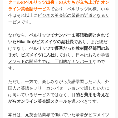
クールのベルリッツ出身」の人たちが立ち上げたオン
ライン英会話サービス
であり、ベルリッツ同様、いや
今はそれ以上に
ビジネス英会話の習得の近道となるサ
ービス
です。
なぜなら、
ベルリッツでナンバー１英語教師とされて
いたHika Itoがビズメイツの副社長
であり、また彼だ
けでなく、
ベルリッツで優秀だった教材開発部門の若
手が、ビズメイツに入社
しており、日本はおろか
学習
メソッドの開発力では、圧倒的なナンバー１
なので
す。
ただし、一方で、楽しみながら英語学習したい人、外
国人と英語をフリーカンバセーションで話したい方に
は向いているサービスではなく、
目的と費用を考えな
がらオンライン英会話スクール
を選ぶべきです。
本日は、元英会話業界で働いていた筆者がビズメイツ